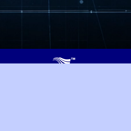
ТОВ "ВІСТ"
Тел:
+380 56 370-07-07
Моб:
+380 63 437-07-07
E-mail:
info@vist.dp.ua
Робочі станції