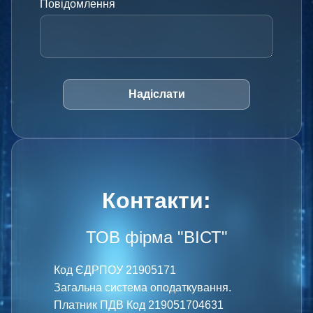
Повідомлення
Надіслати
Контакти:
ТОВ фірма "ВІСТ"
Код ЄДРПОУ 21905171
Загальна система оподаткування.
Платник ПДВ Код 219051704631